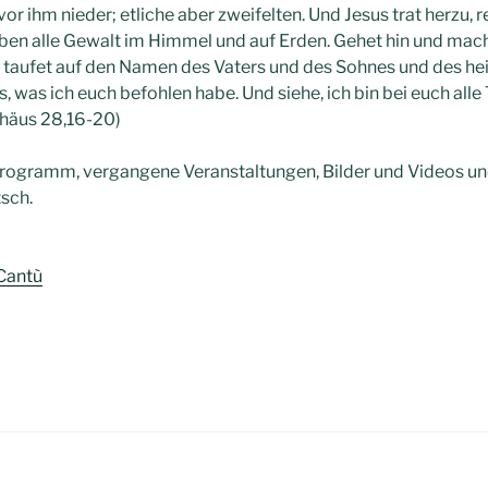
e vor ihm nieder; etliche aber zweifelten. Und Jesus trat herzu,
eben alle Gewalt im Himmel und auf Erden. Gehet hin und mach
ie taufet auf den Namen des Vaters und des Sohnes und des he
les, was ich euch befohlen habe. Und siehe, ich bin bei euch all
thäus 28,16-20)
 Programm, vergangene Veranstaltungen, Bilder und Videos un
tsch.
 Cantù