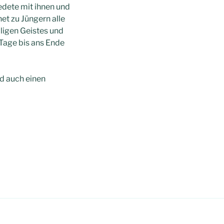
 redete mit ihnen und
et zu Jüngern alle
iligen Geistes und
e Tage bis ans Ende
d auch einen