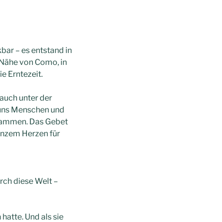
bar – es entstand in
 Nähe von Como, in
e Erntezeit.
 auch unter der
ns Menschen und
usammen. Das Gebet
anzem Herzen für
rch diese Welt –
hatte. Und als sie