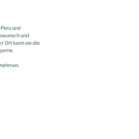
n Peru und
nswunsch und
 Ort kann sie die
gerne.
ufnehmen.