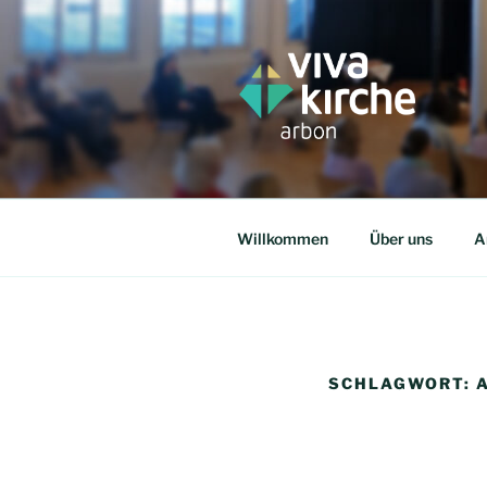
Zum
Inhalt
springen
VIVA KIRC
Kirche die verbindet
Willkommen
Über uns
A
SCHLAGWORT: