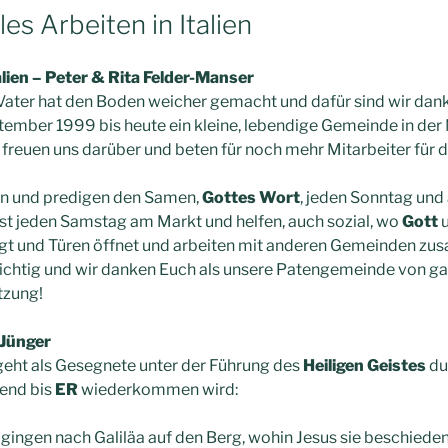
les Arbeiten in Italien
lien – Peter & Rita Felder-Manser
ater hat den Boden weicher gemacht und dafür sind wir dank
ptember 1999 bis heute ein kleine, lebendige Gemeinde in der
freuen uns darüber und beten für noch mehr Mitarbeiter für di
en und predigen den Samen,
Gottes Wort
, jeden Sonntag und
st jeden Samstag am Markt und helfen, auch sozial, wo
Gott
u
eigt und Türen öffnet und arbeiten mit anderen Gemeinden z
wichtig und wir danken Euch als unsere Patengemeinde von g
tzung!
 Jünger
geht als Gesegnete unter der Führung des
Heiligen Geistes
du
rend bis
ER
wiederkommen wird:
 gingen nach Galiläa auf den Berg, wohin Jesus sie beschieden 