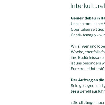
Interkulturel
Gemeindebau in Ita
Unser himmlischer V
Oberitalien seit Se
Cantù-Asnago – wir 
Wir singen und lob
Woche, ebenfalls fa
ihre Bedürfnisse z
ist uns besonders 
Eure treue Unterstü
Der Auftrag an die
Seid gesegnet und 
Jesu
Befehl ausfüh
«Die elf Jünger aber