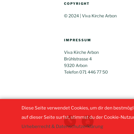
COPYRIGHT
© 2024 | Viva Kirche Arbon
IMPRESSUM
Viva Kirche Arbon
Brühlstrasse 4
9320 Arbon
Telefon 071 446 77 50
Diese Seite verwendet Cookies, um dir den bestmögl
auf dieser Seite surfst, stimmst du der Cookie-Nutzun
Churchtools
youtube
Login
Urheberrecht & Datenschutzerklärung